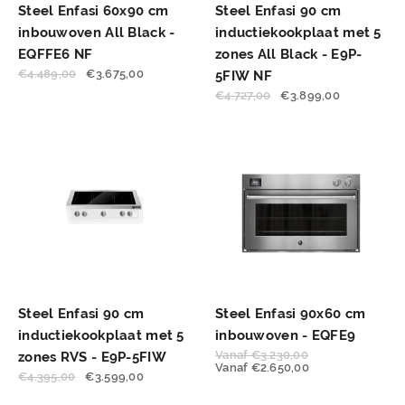
Steel Enfasi 60x90 cm
Steel Enfasi 90 cm
inbouwoven All Black -
inductiekookplaat met 5
EQFFE6 NF
zones All Black - E9P-
€
4.489,00
€
3.675,00
5FIW NF
€
4.727,00
€
3.899,00
Steel Enfasi 90 cm
Steel Enfasi 90x60 cm
inductiekookplaat met 5
inbouwoven - EQFE9
Vanaf
€
3.230,00
zones RVS - E9P-5FIW
Vanaf
€
2.650,00
€
4.395,00
€
3.599,00