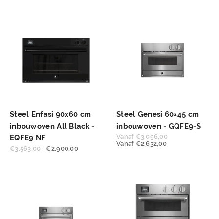
Steel Enfasi 90x60 cm
Steel Genesi 60×45 cm
inbouwoven All Black -
inbouwoven - GQFE9-S
Vanaf
€
3.096,00
EQFE9 NF
Vanaf
€
2.632,00
€
3.563,00
€
2.900,00