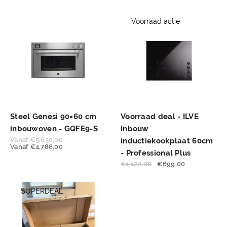
Voorraad actie
Steel Genesi 90×60 cm
Voorraad deal - ILVE
inbouwoven - GQFE9-S
Inbouw
Vanaf
€
5.630,00
inductiekookplaat 60cm
Vanaf
€
4.786,00
- Professional Plus
€
1.120,00
€
699,00
SUPERDEAL