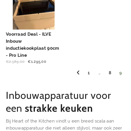
Voorraad Deal - ILVE
Inbouw
inductiekookplaat 90cm
- Pro Line
€
2.589,00
€
1.295,00
1
..
8
9
Inbouwapparatuur voor
een
strakke
keuken
Bij Heart of the Kitchen vindt u een breed scala aan
inbouwapparatuur die niet alleen stijlvol, maar ook zeer