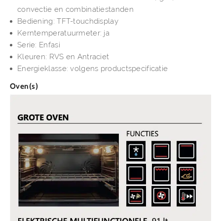
convectie en combinatiestanden
Bediening: TFT-touchdisplay
Kerntemperatuurmeter: ja
Serie: Enfasi
Kleuren: RVS en Antraciet
Energieklasse: volgens productspecificatie
Oven(s)