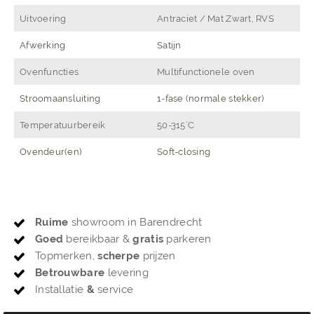
Uitvoering
Antraciet / Mat Zwart, RVS
Afwerking
Satijn
Ovenfuncties
Multifunctionele oven
Stroomaansluiting
1-fase (normale stekker)
Temperatuurbereik
50-315˚C
Ovendeur(en)
Soft-closing
Ruime
showroom in Barendrecht
Goed
bereikbaar &
gratis
parkeren
Topmerken,
scherpe
prijzen
Betrouwbare
levering
Installatie
&
service