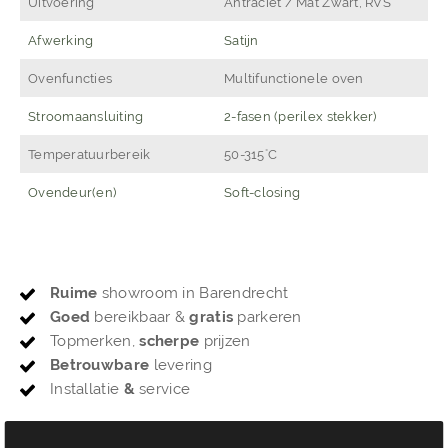
Uitvoering
Antraciet / Mat Zwart, RVS
Afwerking
Satijn
Ovenfuncties
Multifunctionele oven
Stroomaansluiting
2-fasen (perilex stekker)
Temperatuurbereik
50-315˚C
Ovendeur(en)
Soft-closing
Ruime
showroom in Barendrecht
Goed
bereikbaar &
gratis
parkeren
Topmerken,
scherpe
prijzen
Betrouwbare
levering
Installatie
&
service