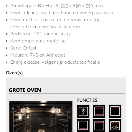
Afmetingen (B x H x D): 595 x 890 x 550 mm
Ovenindeling: multifunctionele oven + pizzaoven
Ovenfuncties: boven- en onderwarmte, grill,
convectie en combinatiestanden
Bediening: TFT-touchdisplay
Kerntemperatuurmeter: ja
Serie: Enfasi
Kleuren: RVS en Antraciet
Energieklasse: volgens productspecificatie
Oven(s)