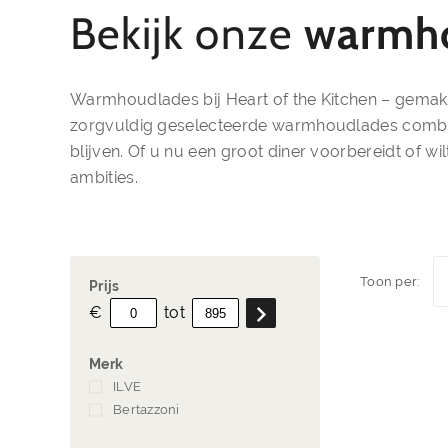
Bekijk onze
warmh
Warmhoudlades bij Heart of the Kitchen – gemak,
zorgvuldig geselecteerde warmhoudlades combinere
blijven. Of u nu een groot diner voorbereidt of w
ambities.
Toon per:
Prijs
€
tot
Merk
ILVE
(2)
Bertazzoni
(3)