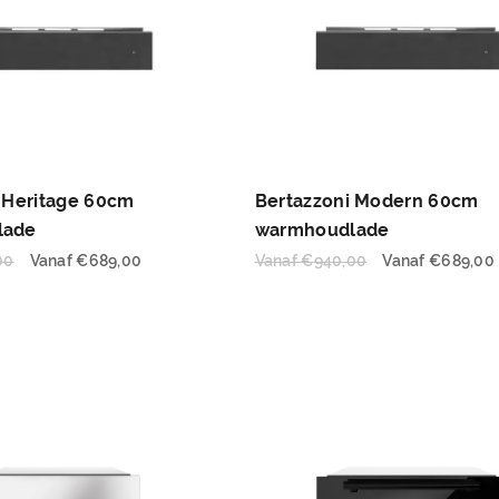
 Heritage 60cm
Bertazzoni Modern 60cm
lade
warmhoudlade
00
Vanaf
€
689,00
Vanaf
€
940,00
Vanaf
€
689,00