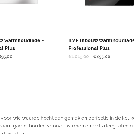
uw warmhoudlade -
ILVE Inbouw warmhoudlade
al Plus
Professional Plus
895,00
€
1.019,00
€
895,00
oor wie waarde hecht aan gemak en perfectie in de keuke
m garen, borden voorverwarmen en zelfs deeg laten rijze
erd worden.