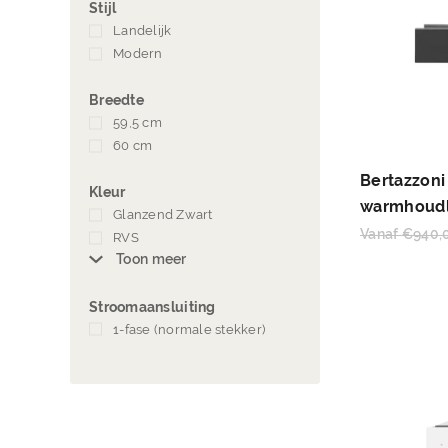
Stijl
Landelijk
(1)
Modern
(4)
Breedte
59,5 cm
(3)
60 cm
(2)
Bertazzoni
Kleur
warmhoud
Glanzend Zwart
(1)
Vanaf
€
940,
RVS
(3)
Toon meer
Stroomaansluiting
1-fase (normale stekker)
(5)