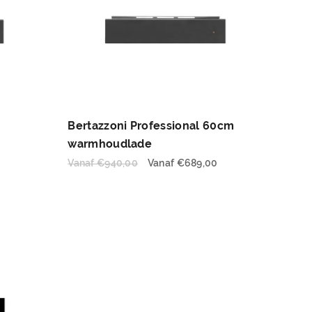
Bertazzoni Professional 60cm
warmhoudlade
Vanaf
€
940,00
Vanaf
€
689,00