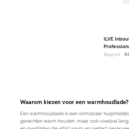
ILVE Inbo
Profession
€
995,00
€
Waarom kiezen voor een warmhoudlade?
Een warmhoudlade is een onmisbaar hulpmiddel v
gerechten warm houden, maar ook voedsel langzaa
en maaltijden die altijd warm en perfect geserve