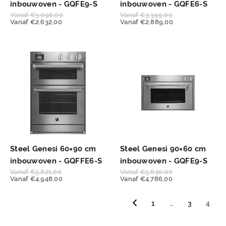
inbouwoven - GQFE9-S
inbouwoven - GQFE6-S
Vanaf
€
3.096,00
Vanaf
€
3.399,00
Vanaf
€
2.632,00
Vanaf
€
2.889,00
Steel Genesi 60×90 cm
Steel Genesi 90×60 cm
inbouwoven - GQFFE6-S
inbouwoven - GQFE9-S
Vanaf
€
5.821,00
Vanaf
€
5.630,00
Vanaf
€
4.948,00
Vanaf
€
4.786,00
1
..
3
4