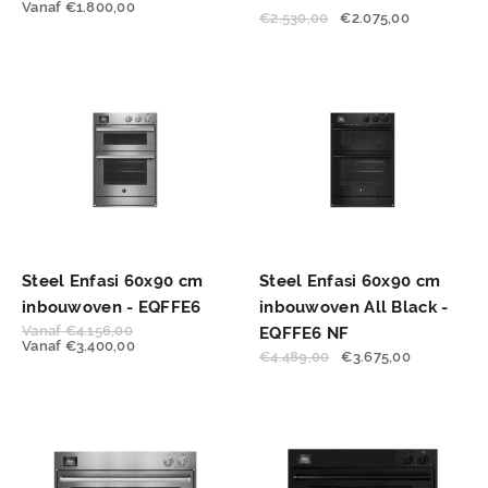
Vanaf
€
1.800,00
€
2.530,00
€
2.075,00
Steel Enfasi 60x90 cm
Steel Enfasi 60x90 cm
inbouwoven - EQFFE6
inbouwoven All Black -
Vanaf
€
4.156,00
EQFFE6 NF
Vanaf
€
3.400,00
€
4.489,00
€
3.675,00