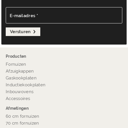
E-mailadres *
Versturen
Producten
Fornuizen
Afzuigkappen
Gaskookplaten
Inductiekookplaten
Inbouwovens
Accessoires
Afmetingen
60 cm fornuizen
70 cm fornuizen