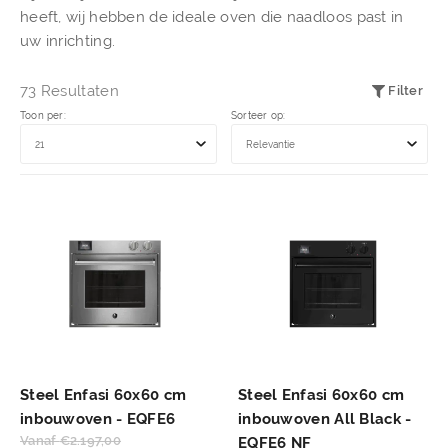
heeft, wij hebben de ideale oven die naadloos past in
uw inrichting.
73 Resultaten
Filter
Toon per:
Sorteer op:
Steel Enfasi 60x60 cm
Steel Enfasi 60x60 cm
inbouwoven - EQFE6
inbouwoven All Black -
Vanaf
€
2.197,00
EQFE6 NF