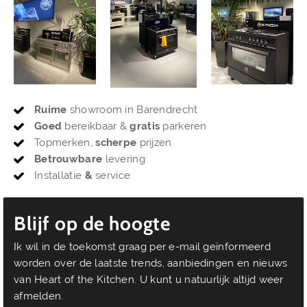
Ruime
showroom in Barendrecht
Goed
bereikbaar &
gratis
parkeren
Topmerken,
scherpe
prijzen
Betrouwbare
levering
Installatie
&
service
Blijf op de hoogte
Ik wil in de toekomst graag per e-mail geïnformeerd
worden over de laatste trends, aanbiedingen en nieuws
van Heart of the Kitchen. U kunt u natuurlijk altijd weer
afmelden.