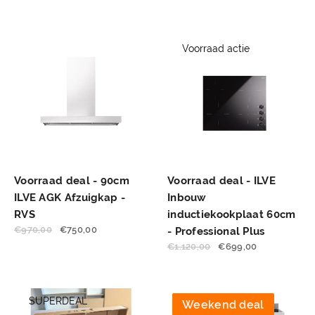
Voorraad actie
Voorraad deal - 90cm
Voorraad deal - ILVE
ILVE AGK Afzuigkap -
Inbouw
RVS
inductiekookplaat 60cm
€
970,00
€
750,00
- Professional Plus
€
1.120,00
€
699,00
SUPERDEAL
Weekend deal