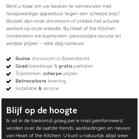
Bent u klaar om uw keuken te vernieuwen met
hoogwaardige apparatuur tegen een scherpe prijs?
Bezoek dan onze showroom of ontdek het actuele
aanbod op onze website. Bij Heart of the Kitchen
combineren we topmerken, persoonlijke service en
eerlijke prijzen – elke dag opnieuw.
Ruime
showroom in Barendrecht
Goed
bereikbaar &
gratis
parkeren
Topmerken,
scherpe
prijzen
Betrouwbare
levering
Installatie
&
service
Blijf op de hoogte
Ik wil in de toekomst graag per e-mail geïnformeerd
worden over de laatste trends, aanbiedingen en nieuws
van Heart of the Kitchen. U kunt u natuurlijk altijd weer