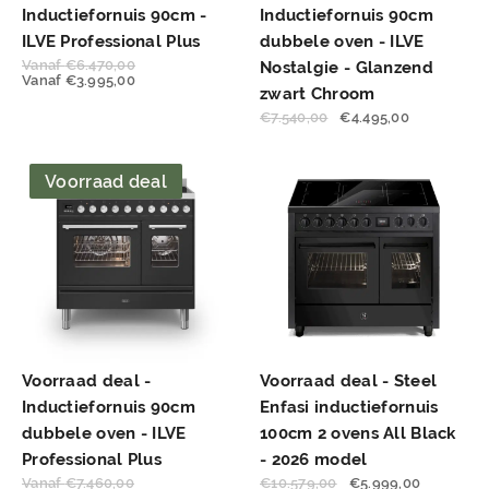
Inductiefornuis 90cm -
Inductiefornuis 90cm
ILVE Professional Plus
dubbele oven - ILVE
Vanaf
€
6.470,00
Nostalgie - Glanzend
Vanaf
€
3.995,00
zwart Chroom
€
7.540,00
€
4.495,00
Voorraad deal
Voorraad deal -
Voorraad deal - Steel
Inductiefornuis 90cm
Enfasi inductiefornuis
dubbele oven - ILVE
100cm 2 ovens All Black
Professional Plus
- 2026 model
Vanaf
€
7.460,00
€
10.579,00
€
5.999,00