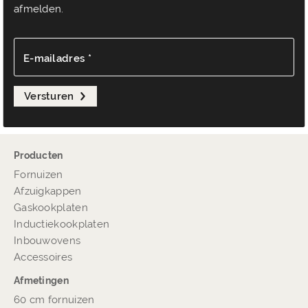
afmelden.
E-mailadres *
Versturen
Producten
Fornuizen
Afzuigkappen
Gaskookplaten
Inductiekookplaten
Inbouwovens
Accessoires
Afmetingen
60 cm fornuizen