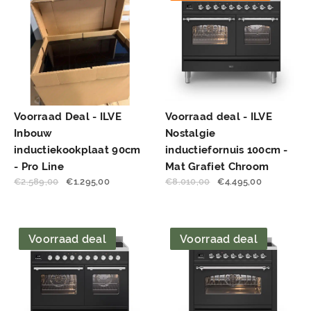
Voorraad Deal - ILVE
Voorraad deal - ILVE
Inbouw
Nostalgie
inductiekookplaat 90cm
inductiefornuis 100cm -
- Pro Line
Mat Grafiet Chroom
€
2.589,00
€
1.295,00
€
8.010,00
€
4.495,00
Voorraad deal
Voorraad deal