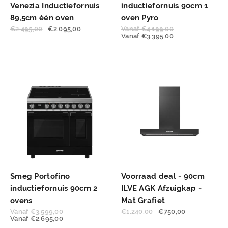
Venezia Inductiefornuis
inductiefornuis 90cm 1
89,5cm één oven
oven Pyro
€
2.495,00
€
2.095,00
Vanaf
€
4.199,00
Vanaf
€
3.395,00
Smeg Portofino
Voorraad deal - 90cm
inductiefornuis 90cm 2
ILVE AGK Afzuigkap -
ovens
Mat Grafiet
Vanaf
€
3.599,00
€
1.240,00
€
750,00
Vanaf
€
2.695,00