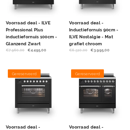
Voorraad deal - ILVE
Voorraad deal -
Professional Plus
Inductiefornuis 90cm -
inductiefornuis 100cm -
ILVE Nostalgie - Mat
Glanzend Zwart
grafiet chroom
€
7.960,00
€
4.495,00
€
6.510,00
€
3.995,00
Gereserveerd
Gereserveerd
Voorraad deal -
Voorraad deal -