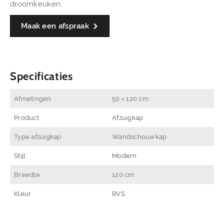
droomkeuken.
Maak een afspraak
Specificaties
Afmetingen
50 × 120 cm
Product
Afzuigkap
Type afzuigkap
Wandschouwkap
Stijl
Modern
Breedte
120 cm
Kleur
RVS