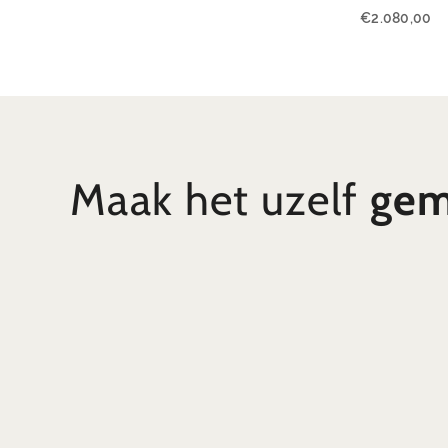
€
2.080,00
Maak het uzelf
gem