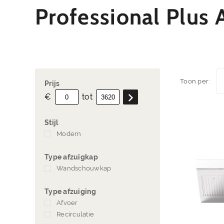
Professional Plus
A
Toon per:
Prijs
€
tot
Stijl
Modern
(6)
Type afzuigkap
Wandschouwkap
(6)
Type afzuiging
Afvoer
(6)
Recirculatie
(6)