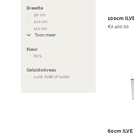
Breedte
90 cm
(1)
100cm ILV
100 cm
(1)
€
2.400,00
120 cm
(1)
Toon meer
Kleur
RVS
(6)
Geluidsniveau
Luid: 71dB of luider
(6)
60cm ILVE