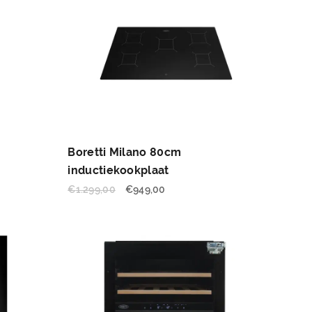
Boretti Milano 80cm
inductiekookplaat
€
1.299,00
€
949,00