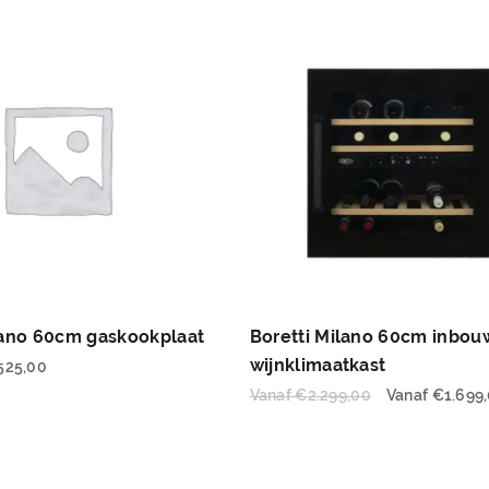
lano 60cm gaskookplaat
Boretti Milano 60cm inbou
wijnklimaatkast
525,00
Vanaf
€
2.299,00
Vanaf
€
1.699