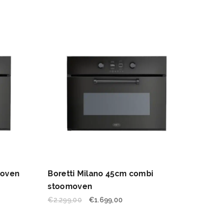
 oven
Boretti Milano 45cm combi
stoomoven
€
2.299,00
€
1.699,00