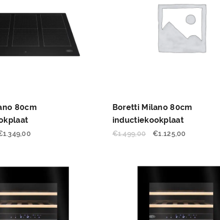
lano 80cm
Boretti Milano 80cm
okplaat
inductiekookplaat
€
1.349,00
€
1.499,00
€
1.125,00