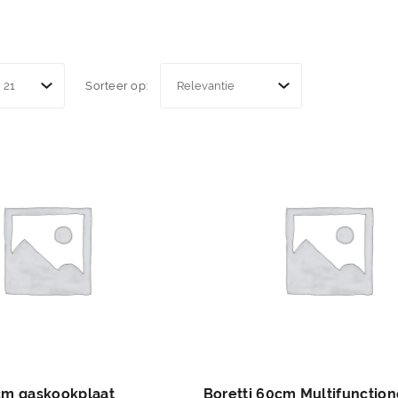
Sorteer op:
cm gaskookplaat
Boretti 60cm Multifunction