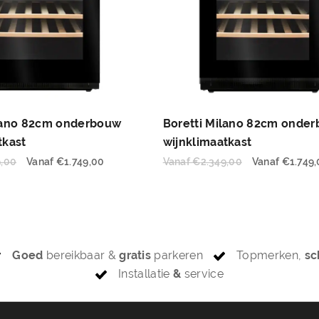
ilano 82cm onderbouw
Boretti Milano 82cm onde
tkast
wijnklimaatkast
9,00
Vanaf
€
1.749,00
Vanaf
€
2.349,00
Vanaf
€
1.749
Goed
bereikbaar &
gratis
parkeren
Topmerken,
sc
Installatie
&
service