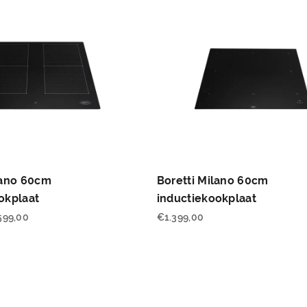
lano 60cm
Boretti Milano 60cm
okplaat
inductiekookplaat
599,00
€
1.399,00