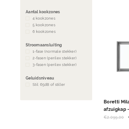
Aantal kookzones
4 kookzones
(9)
5 kookzones
(13)
6 kookzones
(3)
Stroomaansluiting
1-fase (normale stekker)
(14)
2-fasen (perilex stekker)
(4)
3-fasen (perilex stekker)
(11)
Geluidsniveau
Stil: 65dB of stiller
(6)
Boretti Mi
afzuigkap 
€
2.099,00