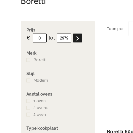
Boretti
Toon per:
Prijs
€
tot
Merk
Boretti
(40)
Stijl
Modern
(40)
Aantal ovens
1 oven
(7)
2 ovens
(2)
2 oven
(2)
Type kookplaat
Boretti 60