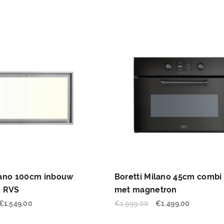
lano 100cm inbouw
Boretti Milano 45cm combi
- RVS
met magnetron
€
1.549,00
€
1.999,00
€
1.499,00