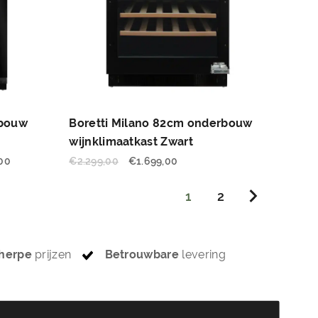
rbouw
Boretti Milano 82cm onderbouw
wijnklimaatkast Zwart
,00
€
2.299,00
€
1.699,00
1
2
herpe
prijzen
Betrouwbare
levering