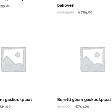
bakoven
399,00
€
1.049,00
€
789,00
cm gaskookplaat
Boretti 90cm gaskookplaat
629,00
€
999,00
€
749,00