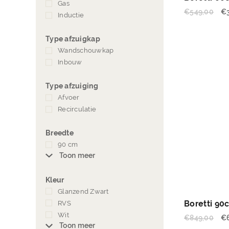
Gas
(4)
€
549,00
€
Inductie
(7)
Type afzuigkap
Wandschouwkap
(3)
Inbouw
(3)
Type afzuiging
Afvoer
(6)
Recirculatie
(6)
Breedte
90 cm
(2)
Toon meer
Kleur
Glanzend Zwart
(17)
Boretti 90
RVS
(9)
Wit
(1)
€
849,00
€
Toon meer