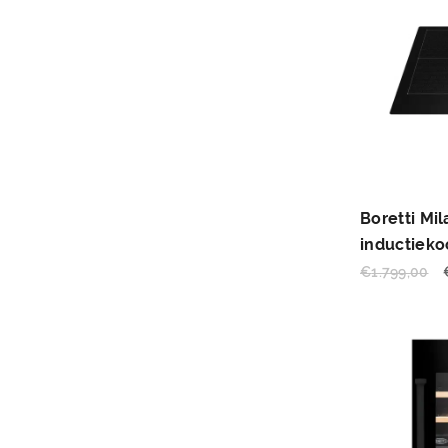
Boretti Mi
inductieko
€
1.799,00