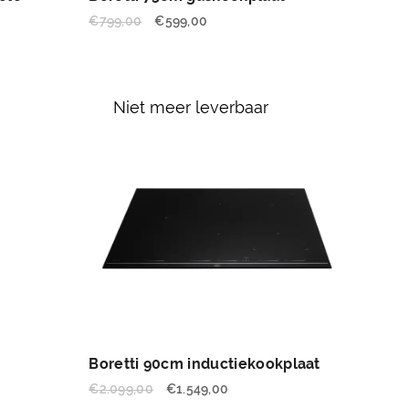
€
799,00
€
599,00
Niet meer leverbaar
Boretti 90cm inductiekookplaat
€
2.099,00
€
1.549,00