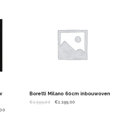
w
Boretti Milano 60cm inbouwoven
€
1.599,00
€
1.199,00
,00