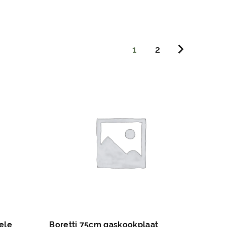
1
2
ele
Boretti 75cm gaskookplaat