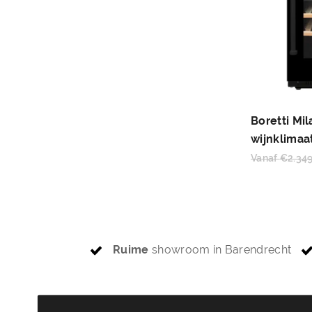
Boretti M
wijnklimaa
Vanaf
€
2.34
Ruime
showroom in Barendrecht