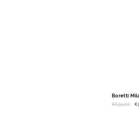
Boretti Mi
€
699,00
€