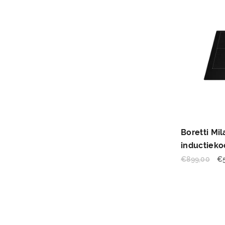
Boretti Mi
inductieko
€
899,00
€