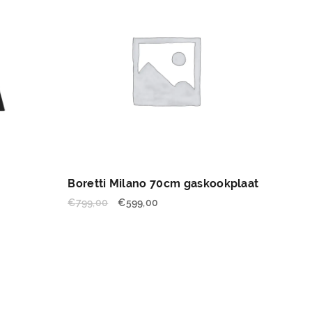
Boretti Milano 70cm gaskookplaat
€
799,00
€
599,00