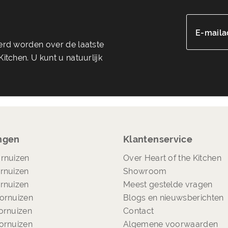
E-maila
eerd worden over de laatste
itchen. U kunt u natuurlijk
ngen
Klantenservice
rnuizen
Over Heart of the Kitchen
rnuizen
Showroom
rnuizen
Meest gestelde vragen
ornuizen
Blogs en nieuwsberichten
ornuizen
Contact
ornuizen
Algemene voorwaarden