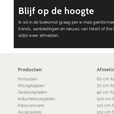
Blijf op de hoogte
Ik wil in de toekomst graag per e-mail geïnform
trends, aanbiedingen en nieuws van Heart of the K
altijd weer afmelden.
Producten
Afmeti
Fornuizen
60 cm fo
Afzuigkappen
70 cm fo
Gaskookplaten
90 cm fo
Inductiekookplaten
100 cm f
Inbouwovens
120 cm f
Accessoires
150 cm f