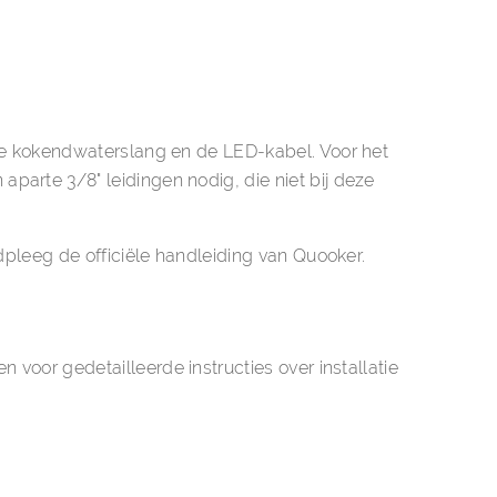
 de kokendwaterslang en de LED-kabel. Voor het
parte 3/8" leidingen nodig, die niet bij deze
aadpleeg de
officiële handleiding van Quooker
.
nen
voor gedetailleerde instructies over installatie