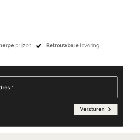
herpe
prijzen
Betrouwbare
levering
dres *
Versturen