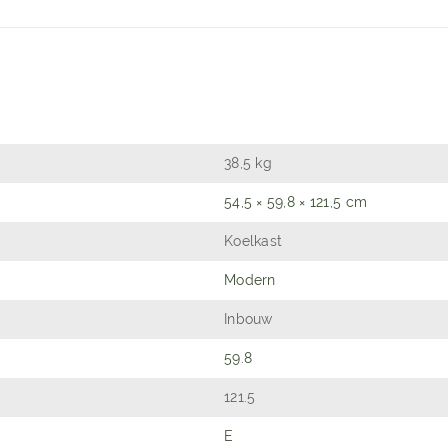
38,5 kg
54,5 × 59,8 × 121,5 cm
Koelkast
Modern
Inbouw
59.8
121.5
E