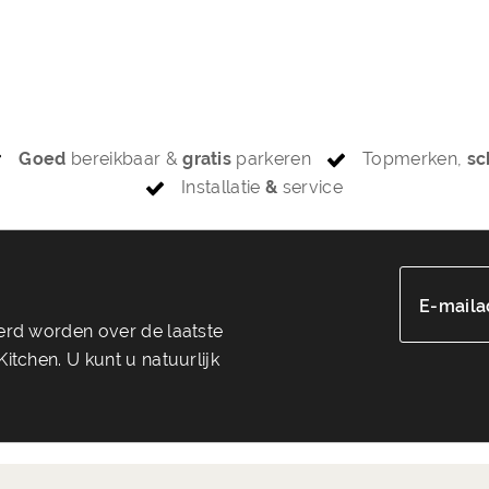
Goed
bereikbaar &
gratis
parkeren
Topmerken,
sc
Installatie
&
service
E-maila
eerd worden over de laatste
itchen. U kunt u natuurlijk