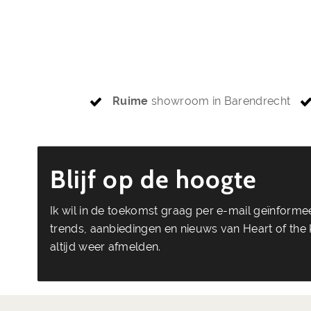
Ruime
showroom in Barendrecht
Blijf op de hoogte
Ik wil in de toekomst graag per e-mail geïnform
trends, aanbiedingen en nieuws van Heart of the K
altijd weer afmelden.