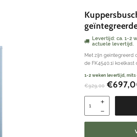
Kuppersbusch
geïntegreerde
Levertijd: ca. 1-2
actuele levertijd.
Met zijn geïntegreerd 
de FK4540.1i koelkast
1-2 weken levertijd, mits
€
697,
€
929,00