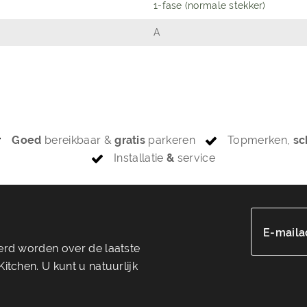
1-fase (normale stekker)
A
Goed
bereikbaar &
gratis
parkeren
Topmerken,
sc
Installatie
&
service
E-maila
eerd worden over de laatste
itchen. U kunt u natuurlijk