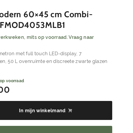
Modern 60×45 cm Combi-
– FMOD4053MLB1
 werkweken, mits op voorraad. Vraag naar
tron met full touch LED-display, 7
den, 50 L ovenruimte en discreete zwarte glazen
 op voorraad
,00
In mijn winkelmand