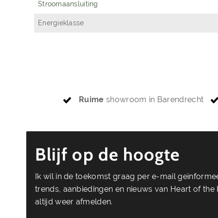
Stroomaansluiting
Energieklasse
Ruime
showroom in Barendrecht
Blijf op de hoogte
Ik wil in de toekomst graag per e-mail geïnform
trends, aanbiedingen en nieuws van Heart of the K
altijd weer afmelden.