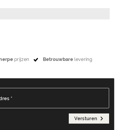
herpe
prijzen
Betrouwbare
levering
dres *
Versturen