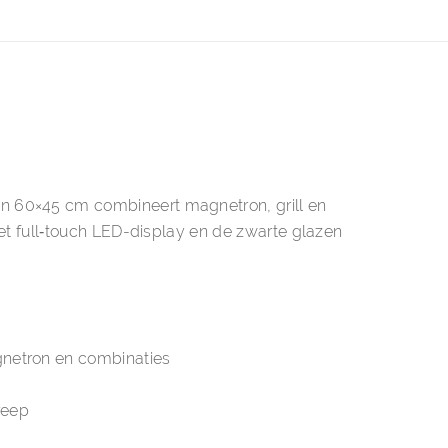
n 60×45 cm combineert magnetron, grill en
Het full‑touch LED-display en de zwarte glazen
gnetron en combinaties
g
reep