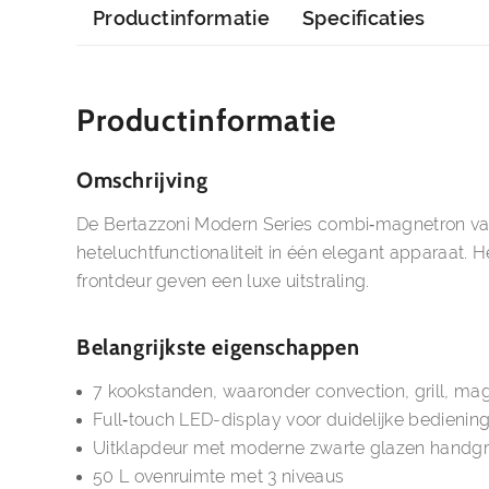
Productinformatie
Specificaties
Productinformatie
Omschrijving
De Bertazzoni Modern Series combi‑magnetron va
heteluchtfunctionaliteit in één elegant apparaat. 
frontdeur geven een luxe uitstraling.
Belangrijkste eigenschappen
7 kookstanden, waaronder convection, grill, ma
Full‑touch LED-display voor duidelijke bedienin
Uitklapdeur met moderne zwarte glazen handg
50 L ovenruimte met 3 niveaus