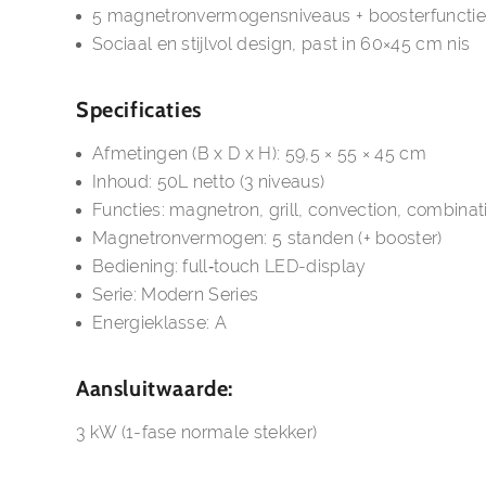
5 magnetronvermogensniveaus + boosterfunctie
Sociaal en stijlvol design, past in 60×45 cm nis
Specificaties
Afmetingen (B x D x H): 59,5 × 55 × 45 cm
Inhoud: 50L netto (3 niveaus)
Functies: magnetron, grill, convection, combina
Magnetronvermogen: 5 standen (+ booster)
Bediening: full‑touch LED-display
Serie: Modern Series
Energieklasse: A
Aansluitwaarde:
3 kW (1-fase normale stekker)