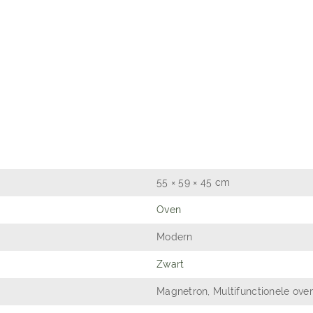
55 × 59 × 45 cm
Oven
Modern
Zwart
Magnetron, Multifunctionele ove