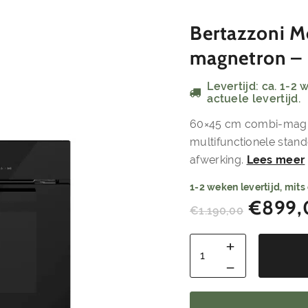
Bertazzoni 
magnetron 
Levertijd: ca. 1-2
actuele levertijd.
60×45 cm combi-magne
multifunctionele stan
afwerking.
Lees meer
1-2 weken levertijd, mits
€
899
€
1.190,00