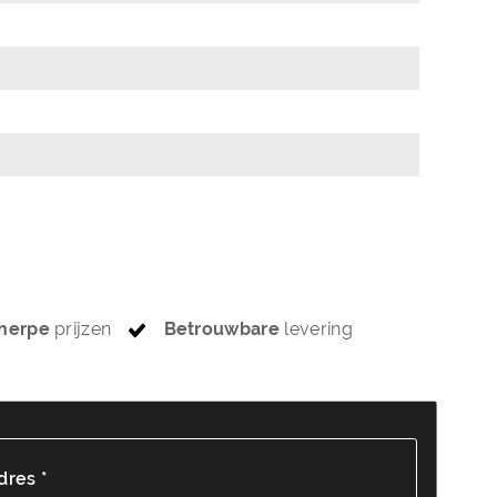
herpe
prijzen
Betrouwbare
levering
dres *