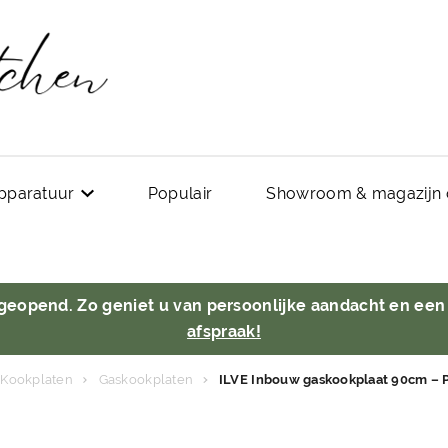
pparatuur
Populair
Showroom & magazijn 
 geopend. Zo geniet u van persoonlijke aandacht en een
afspraak!
Kookplaten
Gaskookplaten
ILVE Inbouw gaskookplaat 90cm – P