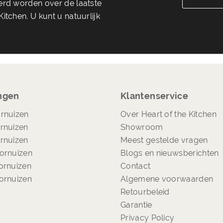
eerd worden over de laatste
itchen. U kunt u natuurlijk
ngen
Klantenservice
rnuizen
Over Heart of the Kitchen
rnuizen
Showroom
rnuizen
Meest gestelde vragen
ornuizen
Blogs en nieuwsberichten
ornuizen
Contact
ornuizen
Algemene voorwaarden
Retourbeleid
Garantie
Privacy Policy