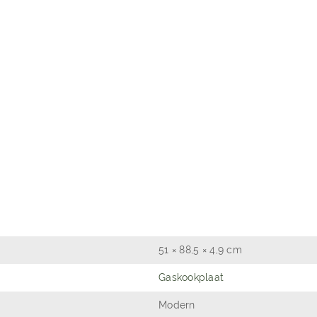
51 × 88,5 × 4,9 cm
Gaskookplaat
Modern