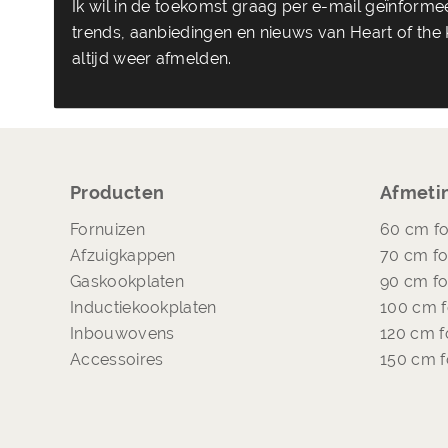
Ik wil in de toekomst graag per e-mail geïnform
trends, aanbiedingen en nieuws van Heart of the K
altijd weer afmelden.
Producten
Afmeti
Fornuizen
60 cm fo
Afzuigkappen
70 cm fo
Gaskookplaten
90 cm fo
Inductiekookplaten
100 cm f
Inbouwovens
120 cm f
Accessoires
150 cm f