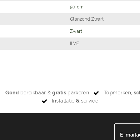
90 cm
Glanzend Zwart
Zwart
ILVE
Goed
bereikbaar &
gratis
parkeren
Topmerken,
sc
Installatie
&
service
E-maila