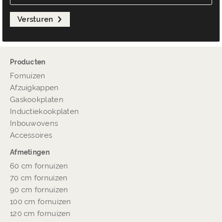
Versturen
Producten
Fornuizen
Afzuigkappen
Gaskookplaten
Inductiekookplaten
Inbouwovens
Accessoires
Afmetingen
60 cm fornuizen
70 cm fornuizen
90 cm fornuizen
100 cm fornuizen
120 cm fornuizen