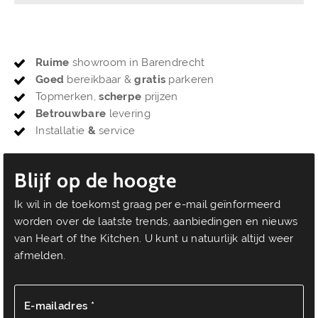
Ruime
showroom in Barendrecht
Goed
bereikbaar &
gratis
parkeren
Topmerken,
scherpe
prijzen
Betrouwbare
levering
Installatie
&
service
Blijf op de hoogte
Ik wil in de toekomst graag per e-mail geïnformeerd
worden over de laatste trends, aanbiedingen en nieuws
van Heart of the Kitchen. U kunt u natuurlijk altijd weer
afmelden.
E-mailadres *