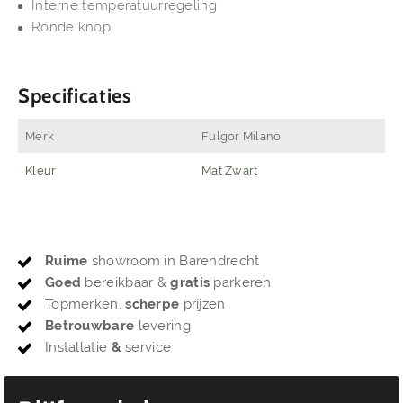
Interne temperatuurregeling
Ronde knop
Specificaties
Merk
Fulgor Milano
Kleur
Mat Zwart
Ruime
showroom in Barendrecht
Goed
bereikbaar &
gratis
parkeren
Topmerken,
scherpe
prijzen
Betrouwbare
levering
Installatie
&
service