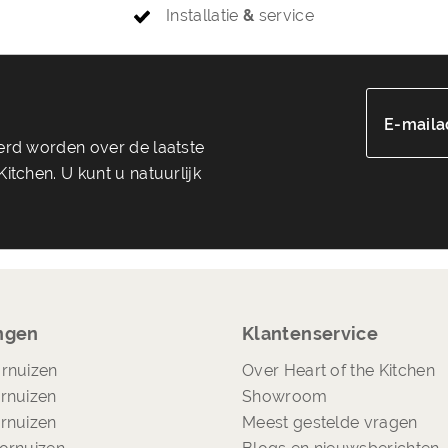
Installatie
&
service
E-maila
eerd worden over de laatste
itchen. U kunt u natuurlijk
ngen
Klantenservice
rnuizen
Over Heart of the Kitchen
rnuizen
Showroom
rnuizen
Meest gestelde vragen