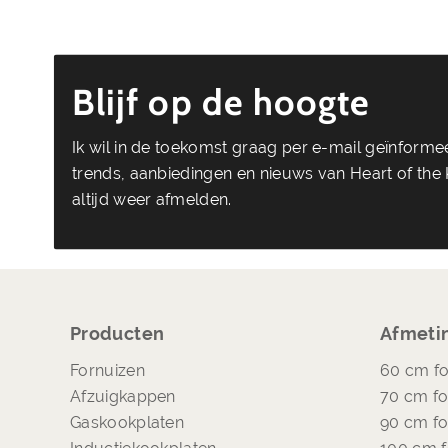
Blijf op de hoogte
Ik wil in de toekomst graag per e-mail geïnform
trends, aanbiedingen en nieuws van Heart of the K
altijd weer afmelden.
Producten
Afmeti
Fornuizen
60 cm fo
Afzuigkappen
70 cm fo
Gaskookplaten
90 cm fo