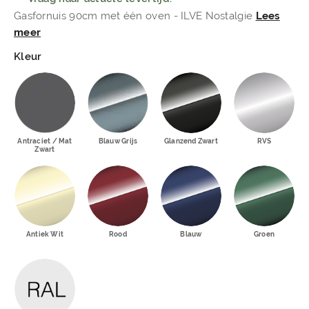
Gasfornuis 90cm met één oven - ILVE Nostalgie
Lees
meer
Kleur
Antraciet / Mat
Blauw Grijs
Glanzend Zwart
RVS
Zwart
Antiek Wit
Rood
Blauw
Groen