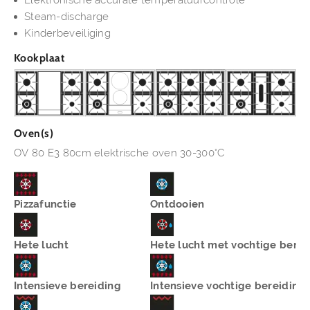
Steam-discharge
Kinderbeveiliging
Kookplaat
Oven(s)
OV 80 E3 80cm elektrische oven 30-300°C
Pizzafunctie
Ontdooien
Hete lucht
Hete lucht met vochtige berei
Intensieve bereiding
Intensieve vochtige bereiding