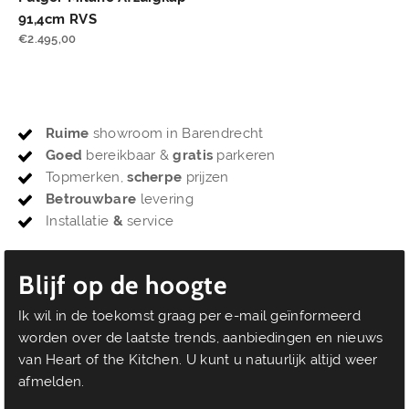
91,4cm RVS
€
2.495,00
Ruime
showroom in Barendrecht
Goed
bereikbaar &
gratis
parkeren
Topmerken,
scherpe
prijzen
Betrouwbare
levering
Installatie
&
service
Blijf op de hoogte
Ik wil in de toekomst graag per e-mail geïnformeerd
worden over de laatste trends, aanbiedingen en nieuws
van Heart of the Kitchen. U kunt u natuurlijk altijd weer
afmelden.