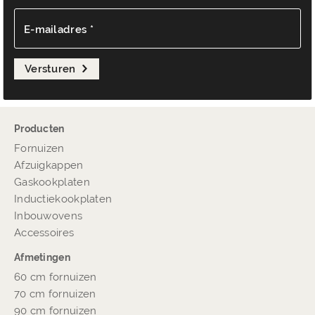
E-mailadres *
Versturen
Producten
Fornuizen
Afzuigkappen
Gaskookplaten
Inductiekookplaten
Inbouwovens
Accessoires
Afmetingen
60 cm fornuizen
70 cm fornuizen
90 cm fornuizen