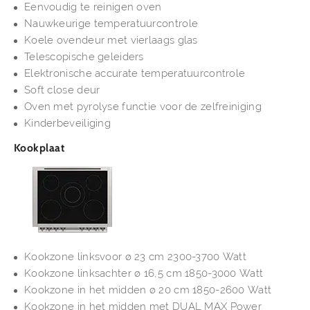
Eenvoudig te reinigen oven
Nauwkeurige temperatuurcontrole
Koele ovendeur met vierlaags glas
Telescopische geleiders
Elektronische accurate temperatuurcontrole
Soft close deur
Oven met pyrolyse functie voor de zelfreiniging
Kinderbeveiliging
Kookplaat
Kookzone linksvoor ø 23 cm 2300-3700 Watt
Kookzone linksachter ø 16,5 cm 1850-3000 Watt
Kookzone in het midden ø 20 cm 1850-2600 Watt
Kookzone in het midden met DUAL MAX Power