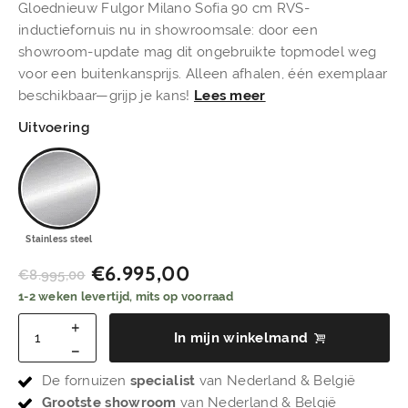
Gloednieuw Fulgor Milano Sofia 90 cm RVS-
inductiefornuis nu in showroomsale: door een
showroom-update mag dit ongebruikte topmodel weg
voor een buitenkansprijs. Alleen afhalen, één exemplaar
beschikbaar—grijp je kans!
Lees meer
Uitvoering
Stainless steel
€
6.995,00
€
8.995,00
1-2 weken levertijd, mits op voorraad
In mijn winkelmand
De fornuizen
specialist
van Nederland & België
Grootste showroom
van Nederland & België