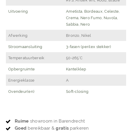
RVS, Antiek Wit, Rood, Blauw
Uitvoering
Ametista, Bordeaux, Celeste,
Crema, Nero Fumo, Nuvola,
Sabbia, Nero
Afwerking
Bronzo, Nikel
Stroomaansluiting
3-fasen (perilex stekker)
Temperatuurbereik
50-265˚C
Opbergruimte
Kantelklep
Energieklasse
A
Ovendeur(en)
Soft-closing
Ruime
showroom in Barendrecht
Goed
bereikbaar &
gratis
parkeren