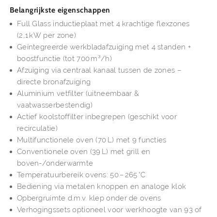
Belangrijkste eigenschappen
Full Glass inductieplaat met 4 krachtige flexzones
(2,1 kW per zone)
Geïntegreerde werkbladafzuiging met 4 standen +
boostfunctie (tot 700 m³/h)
Afzuiging via centraal kanaal tussen de zones –
directe bronafzuiging
Aluminium vetfilter (uitneembaar &
vaatwasserbestendig)
Actief koolstoffilter inbegrepen (geschikt voor
recirculatie)
Multifunctionele oven (70 L) met 9 functies
Conventionele oven (39 L) met grill en
boven-/onderwarmte
Temperatuurbereik ovens: 50 – 265 °C
Bediening via metalen knoppen en analoge klok
Opbergruimte d.m.v. klep onder de ovens
Verhogingssets optioneel voor werkhoogte van 93 of