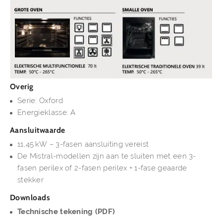
Overig
Serie: Oxford
Energieklasse: A
Aansluitwaarde
11,45 kW – 3-fasen aansluiting vereist
De Mistral-modellen zijn aan te sluiten met een 3-
fasen perilex of 2-fasen perilex + 1-fase geaarde
stekker
Downloads
Technische tekening (PDF)