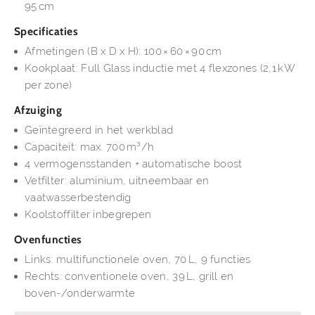
95 cm
Specificaties
Afmetingen (B x D x H): 100 × 60 × 90 cm
Kookplaat: Full Glass inductie met 4 flexzones (2,1 kW
per zone)
Afzuiging
Geïntegreerd in het werkblad
Capaciteit: max. 700 m³/h
4 vermogensstanden + automatische boost
Vetfilter: aluminium, uitneembaar en
vaatwasserbestendig
Koolstoffilter inbegrepen
Ovenfuncties
Links: multifunctionele oven, 70 L, 9 functies
Rechts: conventionele oven, 39 L, grill en
boven-/onderwarmte