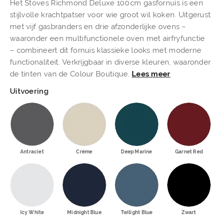
Het Stoves Richmond Deluxe 100 cm gasfornuis is een
stijlvolle krachtpatser voor wie groot wil koken. Uitgerust
met vijf gasbranders en drie afzonderlijke ovens –
waaronder een multifunctionele oven met airfryfunctie
– combineert dit fornuis klassieke looks met moderne
functionaliteit. Verkrijgbaar in diverse kleuren, waaronder
de tinten van de Colour Boutique.
Lees meer
Uitvoering
Antraciet
Crème
Deep Marine
Garnet Red
Icy White
Midnight Blue
Twilight Blue
Zwart