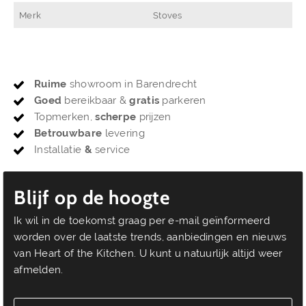
Merk
Stoves
Ruime
showroom in Barendrecht
Goed
bereikbaar &
gratis
parkeren
Topmerken,
scherpe
prijzen
Betrouwbare
levering
Installatie
&
service
Blijf op de hoogte
Ik wil in de toekomst graag per e-mail geïnformeerd
worden over de laatste trends, aanbiedingen en nieuws
van Heart of the Kitchen. U kunt u natuurlijk altijd weer
afmelden.