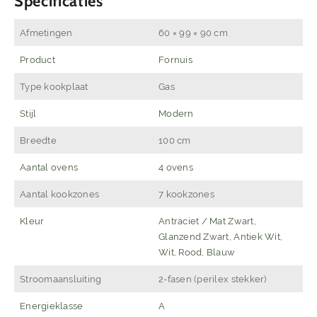
Specificaties
Afmetingen
60 × 99 × 90 cm
Product
Fornuis
Type kookplaat
Gas
Stijl
Modern
Breedte
100 cm
Aantal ovens
4 ovens
Aantal kookzones
7 kookzones
Kleur
Antraciet / Mat Zwart,
Glanzend Zwart, Antiek Wit,
Wit, Rood, Blauw
Stroomaansluiting
2-fasen (perilex stekker)
Energieklasse
A