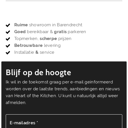
Ruime
showroom in Barendrecht
Goed
bereikbaar &
gratis
parkeren
Topmerken,
scherpe
prijzen
Betrouwbare
levering
Installatie
&
service
Blijf op de hoogte
Ik wil in de toekomst graag per e-mail geïnformeerd
worden over de laatste trends, aanbiedingen en nieuws
van Heart of the Kitchen. U kunt u natuurlijk altijd weer
afmelden.
E-mailadres *