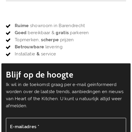
Ruime
showroom in Barendrecht
Goed
bereikbaar &
gratis
parkeren
Topmerken,
scherpe
prijzen
Betrouwbare
levering
Installatie
&
service
Blijf op de hoogte
Ik wil in de toekomst graag per e-mail geïnformeerd
worden over de laatste trends, aanbiedingen en nieuws
van Heart of the Kitchen. U kunt u natuurlijk altijd weer
afmelden.
E-mailadres *