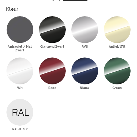
Kleur
Antraciet / Mat
Glanzend Zwart
RVS
Antiek Wit
Zwart
Wit
Rood
Blauw
Groen
RAL-Kleur