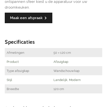
ontspannen sfeer kiest u de apparatuur voor uw
droomkeuken.
Maak een afspraak
Specificaties
Afmetingen
50 × 120 cm
Product
Afzuigkap
Type afzuigkap
Wandschouwkap
Stijl
Landelijk, Modern
Breedte
120 cm