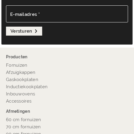
E-mailadres *
Versturen
Producten
Fornuizen
Afzuigkappen
Gaskookplaten
Inductiekookplaten
Inbouwovens
Accessoires
Afmetingen
60 cm fornuizen
70 cm fornuizen
90 cm fornuizen