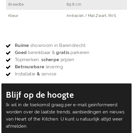
Breedte
89.8 cm
Kleur
Antraciet / Mat Zwart, RVS
Ruime
showroom in Barendrecht
Goed
bereikbaar &
gratis
parkeren
Topmerken,
scherpe
prijzen
Betrouwbare
levering
Installatie
&
service
Blijf op de hoogte
Ik wil in de toekomst graag per e-mail geïnformeerd
worden over de laatste trends, aanbiedingen en nieuws
van Heart of the Kitchen. U kunt u natuurlijk altijd weer
afmelden.