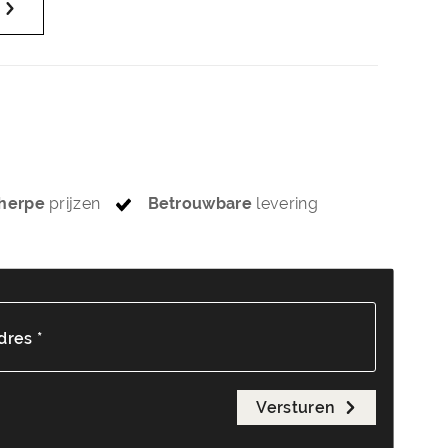
herpe
prijzen
Betrouwbare
levering
dres *
Versturen