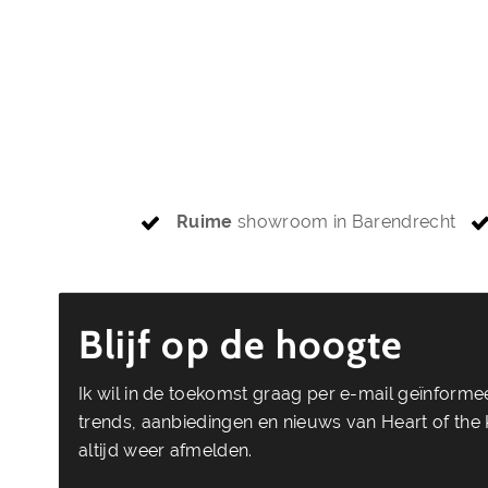
Ruime
showroom in Barendrecht
Blijf op de hoogte
Ik wil in de toekomst graag per e-mail geïnform
trends, aanbiedingen en nieuws van Heart of the K
altijd weer afmelden.