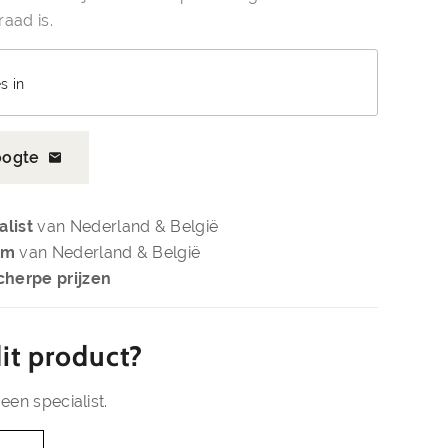
aad is.
s in
oogte
alist
van Nederland & België
om
van Nederland & België
cherpe prijzen
it product?
een specialist.