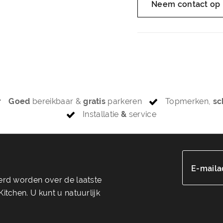
Neem contact op
Goed
bereikbaar &
gratis
parkeren
Topmerken,
sc
Installatie
&
service
E-maila
eerd worden over de laatste
itchen. U kunt u natuurlijk