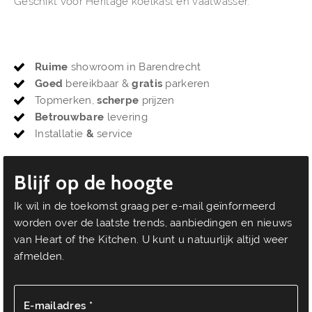
Geschikt voor Heritage koelkast en vaatwasser.
Ruime
showroom in Barendrecht
Goed
bereikbaar &
gratis
parkeren
Topmerken,
scherpe
prijzen
Betrouwbare
levering
Installatie
&
service
Blijf op de hoogte
Ik wil in de toekomst graag per e-mail geïnformeerd
worden over de laatste trends, aanbiedingen en nieuws
van Heart of the Kitchen. U kunt u natuurlijk altijd weer
afmelden.
E-mailadres *