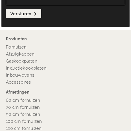
Versturen
Producten
Fornuizen
Afzuigkappen
Gaskookplaten
Inductiekookplaten
Inbouwovens
Accessoires
Afmetingen
60 cm fornuizen
70 cm fornuizen
90 cm fornuizen
100 cm fornuizen
120 cm fornuizen