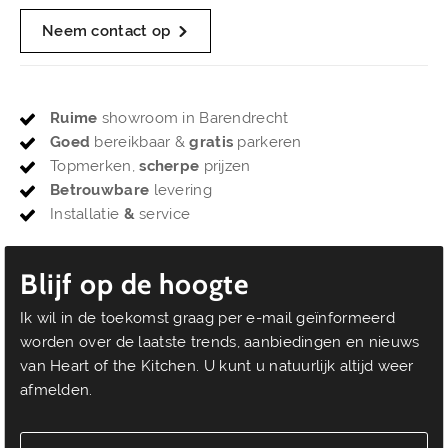
Neem contact op
Ruime
showroom in Barendrecht
Goed
bereikbaar &
gratis
parkeren
Topmerken,
scherpe
prijzen
Betrouwbare
levering
Installatie
&
service
Blijf op de hoogte
Ik wil in de toekomst graag per e-mail geïnformeerd
worden over de laatste trends, aanbiedingen en nieuws
van Heart of the Kitchen. U kunt u natuurlijk altijd weer
afmelden.