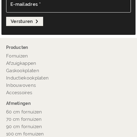
E-mailadres *
Versturen
Producten
Fornuizen
Afzuigkappen
Gaskookplaten
Inductiekookplaten
Inbouwovens
Accessoires
Afmetingen
60 cm fornuizen
70 cm fornuizen
90 cm fornuizen
100 cm fornuizen