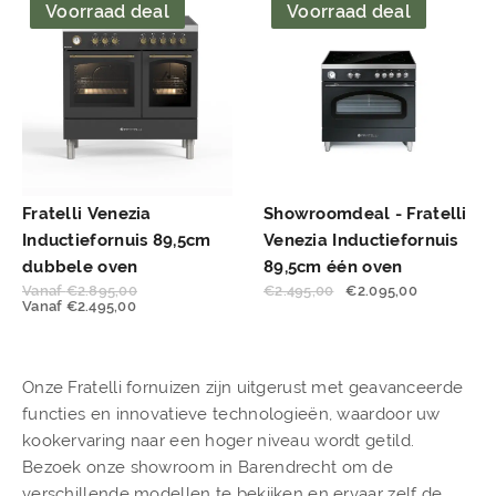
Voorraad deal
Voorraad deal
Fratelli Venezia
Showroomdeal - Fratelli
Inductiefornuis 89,5cm
Venezia Inductiefornuis
dubbele oven
89,5cm één oven
Vanaf
€
2.895,00
€
2.495,00
€
2.095,00
Vanaf
€
2.495,00
Onze Fratelli fornuizen zijn uitgerust met geavanceerde
functies en innovatieve technologieën, waardoor uw
kookervaring naar een hoger niveau wordt getild.
Bezoek onze showroom in Barendrecht om de
verschillende modellen te bekijken en ervaar zelf de