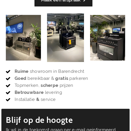
Ruime
showroom in Barendrecht
Goed
bereikbaar &
gratis
parkeren
Topmerken,
scherpe
prijzen
Betrouwbare
levering
Installatie
&
service
Blijf op de hoogte
Ik wil in de toekomst graag per e-mail geïnformeerd