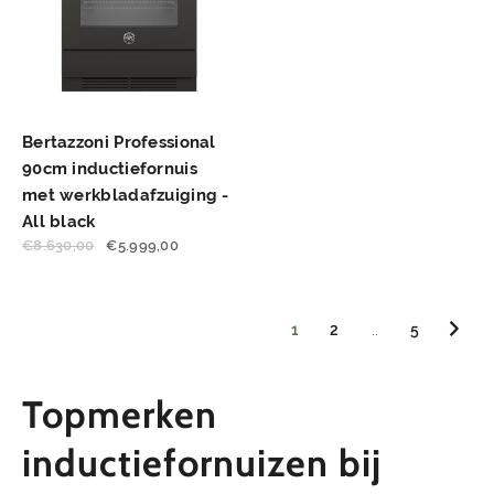
Bertazzoni Professional
90cm inductiefornuis
met werkbladafzuiging -
All black
€
8.630,00
€
5.999,00
1
2
..
5
Topmerken
inductiefornuizen bij