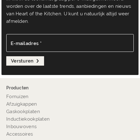
worden over de laatste trends, aanbiedingen en nieuws
van Heart of the Kitchen. U kunt u natuurlijk altijd weer
afmelden.
E-mailadres *
Versturen
Producten
Fornuizen
Afzuigkappen
Gaskookplaten
Inductiekookplaten
Inbouwovens
Accessoires