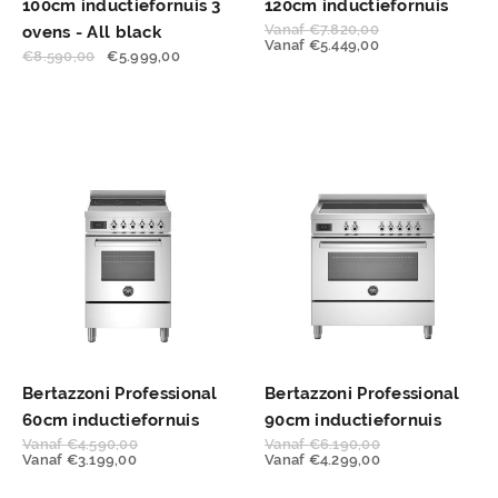
100cm inductiefornuis 3
120cm inductiefornuis
Vanaf
€
7.820,00
ovens - All black
Vanaf
€
5.449,00
€
8.590,00
€
5.999,00
Bertazzoni Professional
Bertazzoni Professional
60cm inductiefornuis
90cm inductiefornuis
Vanaf
€
4.590,00
Vanaf
€
6.190,00
Vanaf
€
3.199,00
Vanaf
€
4.299,00