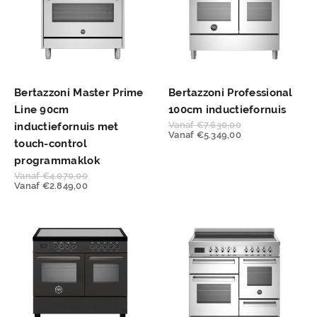
Bertazzoni Master Prime
Bertazzoni Professional
Line 90cm
100cm inductiefornuis
Vanaf
€
7.630,00
inductiefornuis met
Vanaf
€
5.349,00
touch-control
programmaklok
Vanaf
€
4.070,00
Vanaf
€
2.849,00