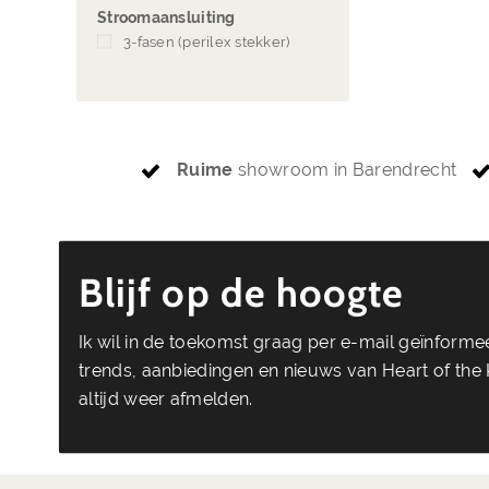
Stroomaansluiting
3-fasen (perilex stekker)
(3)
Ruime
showroom in Barendrecht
Blijf op de hoogte
Ik wil in de toekomst graag per e-mail geïnform
trends, aanbiedingen en nieuws van Heart of the K
altijd weer afmelden.