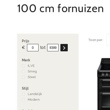
100 cm fornuizen
Toon per:
Prijs
€
tot
Merk
ILVE
(1)
Smeg
(1)
Steel
(1)
Stijl
Landelijk
(1)
Modern
(2)