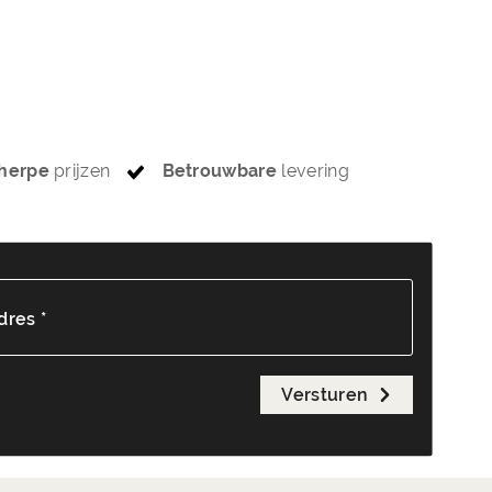
herpe
prijzen
Betrouwbare
levering
dres *
Versturen