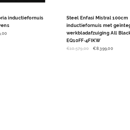
ria inductiefornuis
Steel Enfasi Mistral 100cm
vens
inductiefornuis met geïnt
werkbladafzuiging All Black
9,00
EQ10FF‑4FIKW
€
10.579,00
€
8.399,00