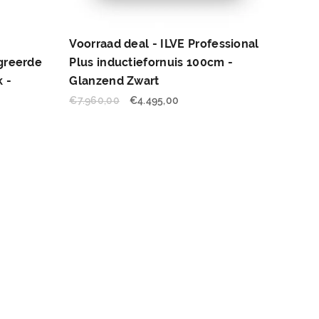
Voorraad deal - ILVE Professional
egreerde
Plus inductiefornuis 100cm -
 -
Glanzend Zwart
€
7.960,00
€
4.495,00