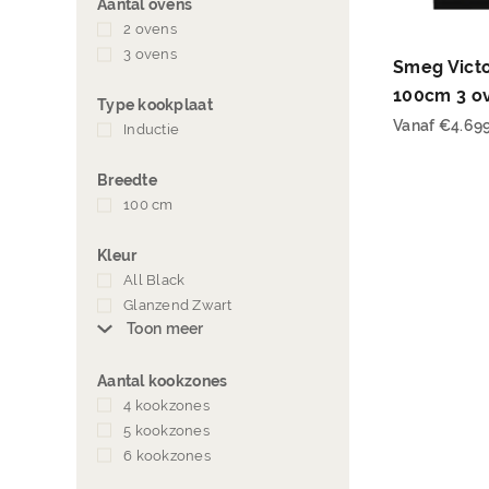
Aantal ovens
2 ovens
(2)
3 ovens
(1)
Smeg Victo
100cm 3 o
Type kookplaat
Vanaf
€
4.69
Inductie
(2)
Breedte
100 cm
(3)
Kleur
All Black
(1)
Glanzend Zwart
(2)
Toon meer
Aantal kookzones
4 kookzones
(1)
5 kookzones
(1)
6 kookzones
(1)