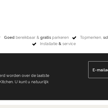
Goed
bereikbaar &
gratis
parkeren
Topmerken,
sc
Installatie
&
service
E-maila
eerd worden over de laatste
itchen. U kunt u natuurlijk