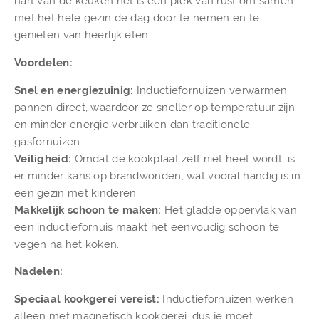
hart van de keuken het is een plek van rust om samen
met het hele gezin de dag door te nemen en te
genieten van heerlijk eten.
Voordelen:
Snel en energiezuinig:
Inductiefornuizen verwarmen
pannen direct, waardoor ze sneller op temperatuur zijn
en minder energie verbruiken dan traditionele
gasfornuizen.
Veiligheid:
Omdat de kookplaat zelf niet heet wordt, is
er minder kans op brandwonden, wat vooral handig is in
een gezin met kinderen.
Makkelijk schoon te maken:
Het gladde oppervlak van
een inductiefornuis maakt het eenvoudig schoon te
vegen na het koken.
Nadelen:
Speciaal kookgerei vereist:
Inductiefornuizen werken
alleen met magnetisch kookgerei, dus je moet