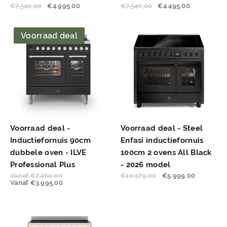
€
7.540,00
€
4.995,00
€
7.540,00
€
4.495,00
Voorraad deal
Voorraad deal -
Voorraad deal - Steel
Inductiefornuis 90cm
Enfasi inductiefornuis
dubbele oven - ILVE
100cm 2 ovens All Black
Professional Plus
- 2026 model
Vanaf
€
7.460,00
€
10.579,00
€
5.999,00
Vanaf
€
3.995,00