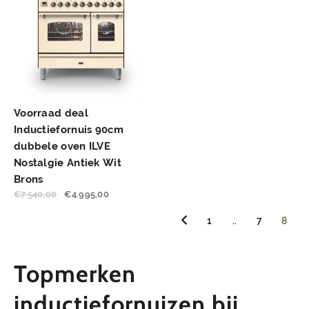
Voorraad deal
Inductiefornuis 90cm
dubbele oven ILVE
Nostalgie Antiek Wit
Brons
€
7.540,00
€
4.995,00
1
..
7
8
Topmerken
inductiefornuizen bij