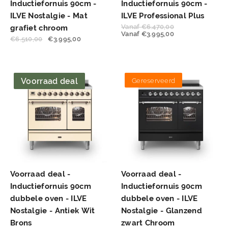
Inductiefornuis 90cm -
Inductiefornuis 90cm -
ILVE Nostalgie - Mat
ILVE Professional Plus
Vanaf
€
6.470,00
grafiet chroom
Vanaf
€
3.995,00
€
6.510,00
€
3.995,00
Voorraad deal
Gereserveerd
Voorraad deal -
Voorraad deal -
Inductiefornuis 90cm
Inductiefornuis 90cm
dubbele oven - ILVE
dubbele oven - ILVE
Nostalgie - Antiek Wit
Nostalgie - Glanzend
Brons
zwart Chroom