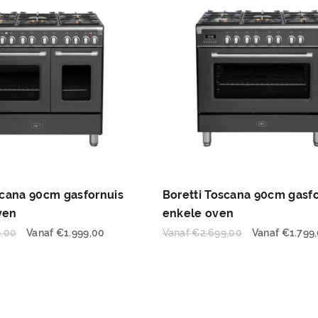
scana 90cm gasfornuis
Boretti Toscana 90cm gasf
ven
enkele oven
9,00
Vanaf
€
1.999,00
Vanaf
€
2.699,00
Vanaf
€
1.799