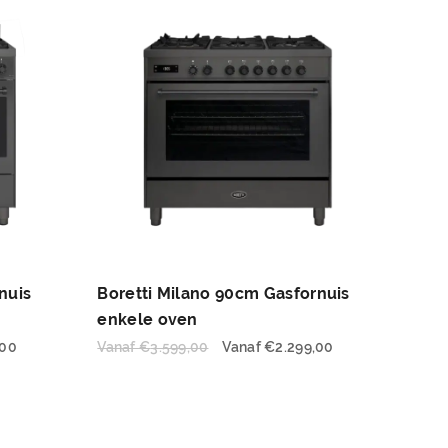
nuis
Boretti Milano 90cm Gasfornuis
enkele oven
,00
Vanaf
€
3.599,00
Vanaf
€
2.299,00