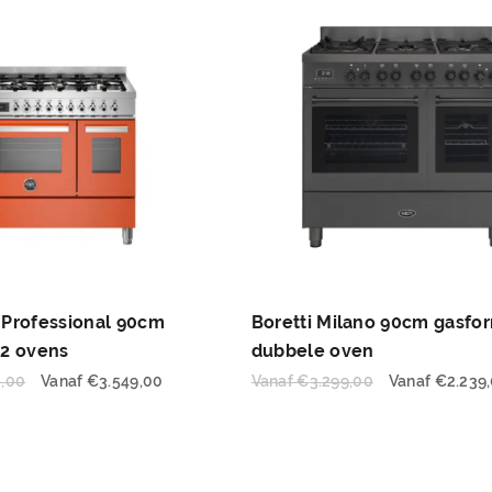
 Professional 90cm
Boretti Milano 90cm gasfor
 2 ovens
dubbele oven
0,00
Vanaf
€
3.549,00
Vanaf
€
3.299,00
Vanaf
€
2.239