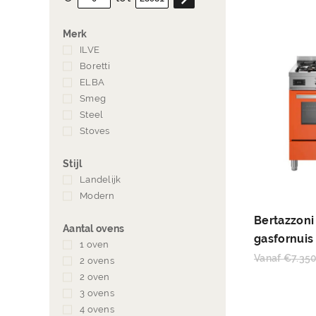
Merk
ILVE
(13)
Boretti
(4)
ELBA
(6)
Smeg
(6)
Steel
(13)
Stoves
(7)
Stijl
Landelijk
(35)
Modern
(81)
Bertazzoni
Aantal ovens
gasfornuis
1 oven
(50)
Vanaf
€
7.35
2 ovens
(48)
2 oven
(2)
3 ovens
(12)
4 ovens
(4)