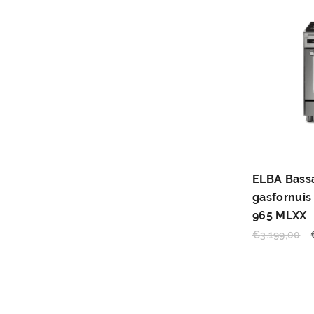
ELBA Bass
gasfornuis
965 MLXX
€
3.199,00