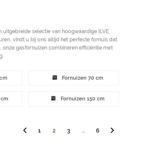
en uitgebreide selectie van hoogwaardige ILVE
, vindt u bij ons altijd het perfecte fornuis dat
t, onze gasfornuizen combineren efficiëntie met
g.
 cm
Fornuizen 70 cm
0 cm
Fornuizen 150 cm
1
2
3
..
6