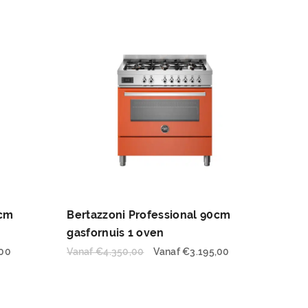
0cm
Bertazzoni Professional 90cm
gasfornuis 1 oven
,00
Vanaf
€
4.350,00
Vanaf
€
3.195,00