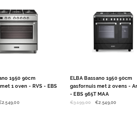
ano 1950 90cm
ELBA Bassano 1950 90cm
 met 1 oven - RVS - EBS
gasfornuis met 2 ovens - A
- EBS 965T MAA
€
2.549,00
€
3.199,00
€
2.549,00