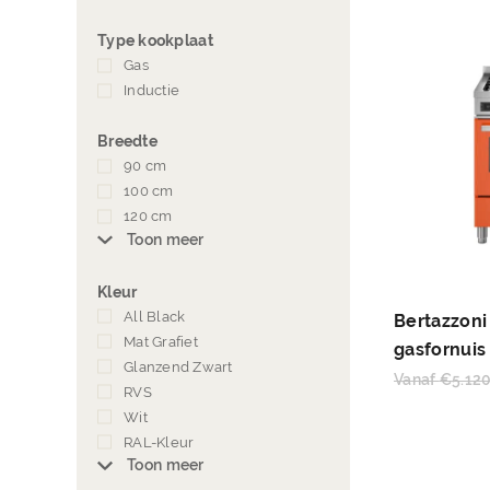
Type kookplaat
Gas
(115)
Inductie
(1)
Breedte
90 cm
(30)
100 cm
(13)
120 cm
(7)
Toon meer
Kleur
All Black
(4)
Bertazzoni
Mat Grafiet
(5)
gasfornuis
Glanzend Zwart
(57)
Vanaf
€
5.12
RVS
(88)
Wit
(41)
RAL-Kleur
(19)
Toon meer