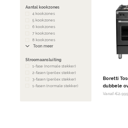
Aantal kookzones
4 kookzones
(14)
5 kookzones
(36)
6 kookzones
(51)
7 kookzones
(14)
8 kookzones
(9)
Toon meer
Stroomaansluiting
1-fase (normale stekker)
(47)
2-fasen (perilex stekker)
(66)
Boretti To
3-fasen (perilex stekker)
(8)
dubbele o
1-fasen (normale stekker)
(2)
Vanaf
€
2.99