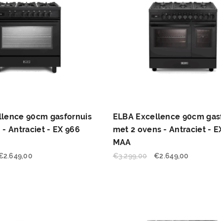
llence 90cm gasfornuis
ELBA Excellence 90cm gas
 - Antraciet - EX 966
met 2 ovens - Antraciet - 
MAA
€
2.649,00
€
3.299,00
€
2.649,00