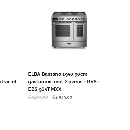
ELBA Bassano 1950 90cm
ntraciet
gasfornuis met 2 ovens - RVS -
EBS 965T MXX
€
3.199,00
€
2.549,00