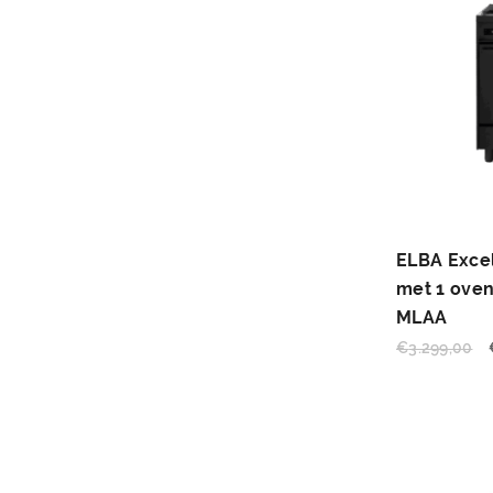
ELBA Exce
met 1 oven
MLAA
€
3.299,00