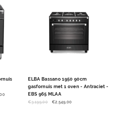
ornuis
ELBA Bassano 1950 90cm
gasfornuis met 1 oven - Antraciet -
EBS 965 MLAA
,00
€
3.199,00
€
2.549,00