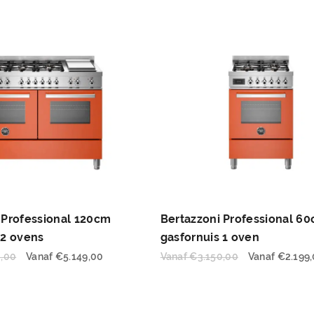
 Professional 120cm
Bertazzoni Professional 6
 2 ovens
gasfornuis 1 oven
0,00
Vanaf
€
5.149,00
Vanaf
€
3.150,00
Vanaf
€
2.199